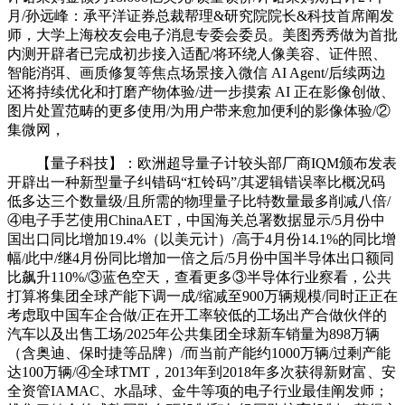
月/孙远峰：承平洋证券总裁帮理&研究院院长&科技首席阐发
师，大学上海校友会电子消息专委会委员。美图秀秀做为首批
内测开辟者已完成初步接入适配/将环绕人像美容、证件照、
智能消弭、画质修复等焦点场景接入微信 AI Agent/后续两边
还将持续优化和打磨产物体验/进一步摸索 AI 正在影像创做、
图片处置范畴的更多使用/为用户带来愈加便利的影像体验/②
集微网，
【量子科技】：欧洲超导量子计较头部厂商IQM颁布发表
开辟出一种新型量子纠错码“杠铃码”/其逻辑错误率比概况码
低多达三个数量级/且所需的物理量子比特数量最多削减八倍/
④电子手艺使用ChinaAET，中国海关总署数据显示/5月份中
国出口同比增加19.4%（以美元计）/高于4月份14.1%的同比增
幅/此中/继4月份同比增加一倍之后/5月份中国半导体出口额同
比飙升110%/③蓝色空天，查看更多③半导体行业察看，公共
打算将集团全球产能下调一成/缩减至900万辆规模/同时正正在
考虑取中国车企合做/正在开工率较低的工场出产合做伙伴的
汽车以及出售工场/2025年公共集团全球新车销量为898万辆
（含奥迪、保时捷等品牌）/而当前产能约1000万辆/过剩产能
达100万辆/④全球TMT，2013年到2018年多次获得新财富、安
全资管IAMAC、水晶球、金牛等项的电子行业最佳阐发师；