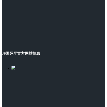
J9国际厅官方网站信息