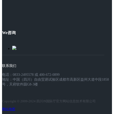
We咨询
联系我们
电话：0833-2495578 或 400-672-0899
地址：中国（四川）自由贸易试验区成都市高新区益州大道中段1858
号，天府软件园G8-3楼
Copyright © 2009-2024 四川J9国际厅官方网站信息技术有限公司
网站地图