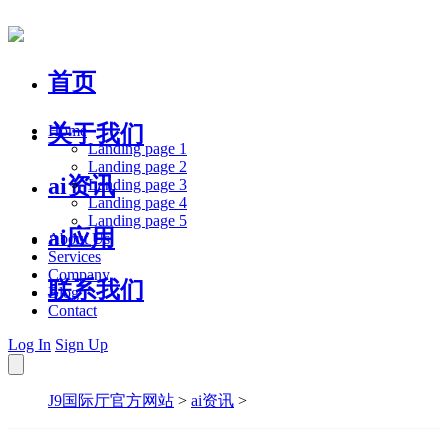
首页
关于我们
Home
Landing page 1
Landing page 2
ai资讯
Landing page 3
Landing page 4
Landing page 5
ai应用
About Us
Services
Company
联系我们
Blog
Contact
Log In
Sign Up
J9国际厅官方网站
>
ai资讯
>