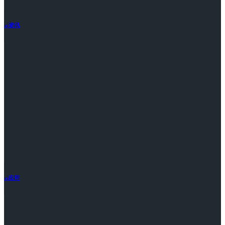
ai资讯
ai应用