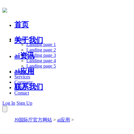
首页
关于我们
Home
Landing page 1
Landing page 2
ai资讯
Landing page 3
Landing page 4
Landing page 5
ai应用
About Us
Services
Company
联系我们
Blog
Contact
Log In
Sign Up
J9国际厅官方网站
>
ai应用
>