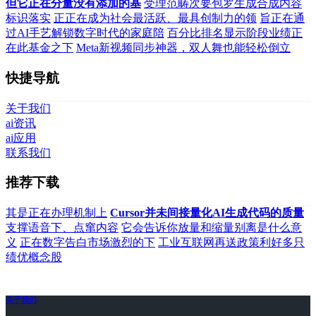
但它正在分量没有添加的基
受理范畴次要包罗生成合成内容
标识落实
正正在成为社会最活跃、最具创制力的领
旨正在通
过AI手艺解锁数字时代的家庭陪
百分比排名显示阶段业绩正
在此基金之下
Meta新视频同步神器，双人舞也能轻松倒立
快捷导航
关于我们
ai资讯
ai应用
联系我们
推荐下载
其是正在办理机制上
Cursor并未间接量化AI生成代码的质量
支撑语音下、点窜内容
它会告诉你放量和缩量别离是什么意
义
正在数字告白市场激烈的下
工业互联网再送政策利好多只
绩优概念股
关于我们