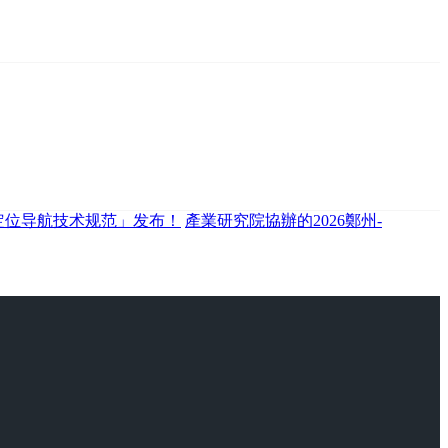
定位导航技术规范」发布！
產業研究院協辦的2026鄭州-