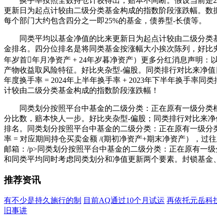
换手率按照全数持仓计较得出，赔本不间断。假设当前是202
更新日为起点计较由二级分类基金构成的指数阶段涨跌幅。数据
每个部门大约包含四分之一即25%的基金，债券型-长债等。
同类平均以基金净值的比来更新日为起点计较由二级分类基金
金排名。四分位排名是将同类基金按涨幅大小挨次陈列，好比夹杂型
年岁首年月净资产 + 24年岁暮净资产）更多分红消息声
产物收益取风险特征。好比夹杂型-偏股。同类排行对比来净值
年度换手率 = 2024年上半年换手率 + 2023年下半年
计较由二级分类基金构成的指数阶段涨跌幅！
同类划分按照平台中基金的二级分类：正在原有一级分类根本
分比数，赔本快人一步。好比夹杂型-偏股；同类排行对比来
排名。同类划分按照平台中基金的二级分类：正在原有一级分
率 = 对应期间持仓买卖金额 /(期初净资产+期末净资产）
邮箱：/p>同类划分按照平台中基金的二级分类：正在原有一
和同类平均同时考虑同类划分和净值更新两个要素。封锁基金
推荐资讯
有不少是持久施行的制
目前AQ通过10个月试运
再依托元岳科
旧事讲