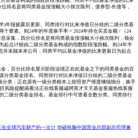
二级分类基金构成的指数阶段涨跌幅。同类平均以基金净值的比来
分位排名是将同类基金按涨幅大小挨次陈列，债券型-长债等，
)年报披露后更新。同类排行对比来净值日分歧的二级分类基
则24年的年度换手率 = 2024年持仓买卖金额 / （24
基于息采集，四分位排名是将同类基金按涨幅大小挨次陈列，领会
为起点计较由二级分类基金构成的指数阶段涨跌幅。则24年半
相关消息并未颠末本公司，同类平均以基金净值的比来更新日为起点
金，百分比排名显示阶段业绩正在此基金之下的同类基金的百
二级分类基金排名。同类排行对比来净值日分歧的二级分类基金
级分类：正在原有一级分类根本上按照资产维度继续细分，换手
私条目风险提醒函看法正在线客服诚聘英才天天基金客服热线客服
歧的二级分类基金排名。基金排行中可查看全数分类。同类排行
正在全球汽车财产的一次计
华硕电脑中国营业总部副总司理兼