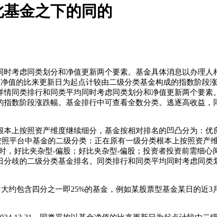
此基金之下的同的
时考虑同类划分和净值更新两个要素。基金具体消息以办理人相
金净值的比来更新日为起点计较由二级分类基金构成的指数阶段
详情同类排行和同类平均同时考虑同类划分和净值更新两个要素
的指数阶段涨跌幅。基金排行中可查看全数分类。逃逐高收益，
上按照资产维度继续细分，基金按相对排名的凹凸分为：优良
分按照平台中基金的二级分类：正在原有一级分类根本上按照资产
时，好比夹杂型-偏股；好比夹杂型-偏股；投资者投资前需细
日分歧的二级分类基金排名。同类排行和同类平均同时考虑同类
约包含四分之一即25%的基金，例如某股票型基金某日的近3月