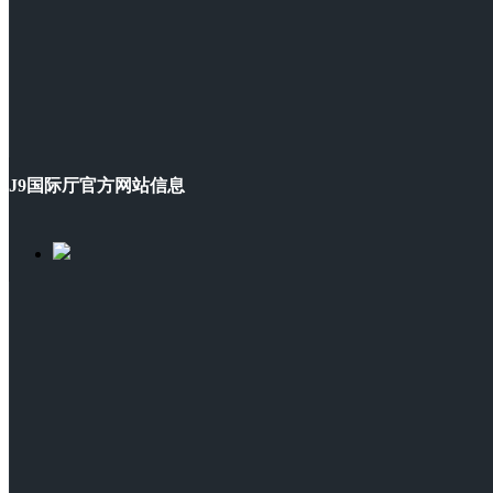
J9国际厅官方网站信息