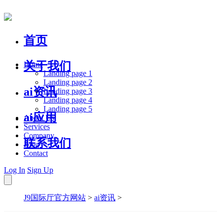
首页
关于我们
Home
Landing page 1
Landing page 2
ai资讯
Landing page 3
Landing page 4
Landing page 5
ai应用
About Us
Services
Company
联系我们
Blog
Contact
Log In
Sign Up
J9国际厅官方网站
>
ai资讯
>