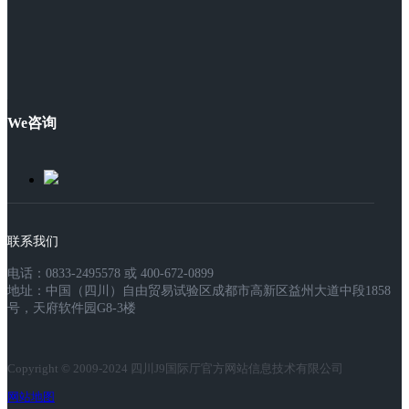
We咨询
联系我们
电话：0833-2495578 或 400-672-0899
地址：中国（四川）自由贸易试验区成都市高新区益州大道中段1858
号，天府软件园G8-3楼
Copyright © 2009-2024 四川J9国际厅官方网站信息技术有限公司
网站地图