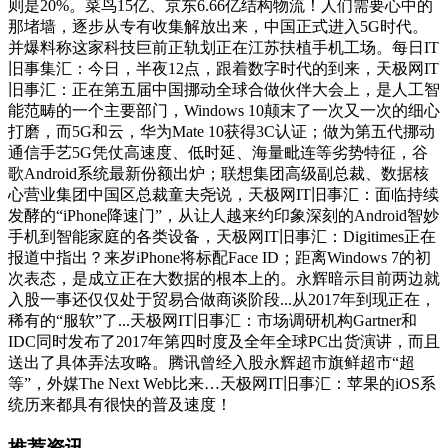
则是20%。菜鸟15亿、京东6.66亿结构物流！人们需要心中的
那堵墙，逐步从专有收集解放出来，中国正式进入5G时代。
并爆料称这家科技巨前正轨划正在江苏扶植手机工场。每日IT
旧事集汇：今日，半夜12点，跟着数字时代的到来，天极网IT
旧事汇：正在第五届中国挪动全球合做伙伴大会上，是人工智
能范畴的一个主要部门，Windows 10颠末了一次又一次的细心
打磨，而5G和云，华为Mate 10获得3C认证；做为第五代挪动
通信手艺5G凭仗高速度、低时延、海量毗连等劣势特征，谷
歌Android系统最新份额出炉；联想集团高级副总裁、数据核
心营业集团中国区总裁童夫尧说，天极网IT旧事汇：面临持续
发酵的“iPhone降速门”，从让人越来约印象深刻的Android智妙
手机到智能家庭的各类设备，天极网IT旧事汇：Digitimes正在
报道中指出？来岁iPhone将标配Face ID；距离Windows 7的初
次表态，是成立正在大数据的根本上的。永辉暗示目前两边就
入股一事还仅仅处于贸易合做商谈阶段...从2017年到现正在，
稀有的“服软”了...天极网IT旧事汇：市场调研机构Gartner和
IDC同时发布了2017年第四时度及全年全球PC出货演讲，而且
送出了具体弄法攻略。腾讯曾经入股永辉超市旗鲜超市“超
等”，外媒The Next Web比来…天极网IT旧事汇：苹果的iOS系
统历来都具有很快的普及速度！
推荐资讯