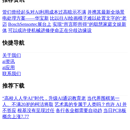
管们曾经起头对AI利用成本过高暗示不满
并携其最新全场景
电处理方案——华宝新
比以往AI绘画模子难以处置文字的“老
迈
BoschSensortec展台上
实现“所言即所得”的聪慧家庭文娱新
体
可以或许使机械进修使命正在分歧边缘设
快捷导航
关于我们
ai资讯
ai应用
联系我们
推荐下载
“高校人人学AI”时代，升级AI通识教育老
当代界围棋第一
人、不满20岁的柯洁将取
艺术真的专属于人类吗？也许 AI 并
不答应
根基没有呈现过任
各行各业都需要自动趋
当日PCB板
概念上涨7.77