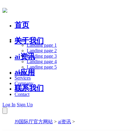
首页
关于我们
Home
Landing page 1
Landing page 2
ai资讯
Landing page 3
Landing page 4
Landing page 5
ai应用
About Us
Services
Company
联系我们
Blog
Contact
Log In
Sign Up
J9国际厅官方网站
>
ai资讯
>