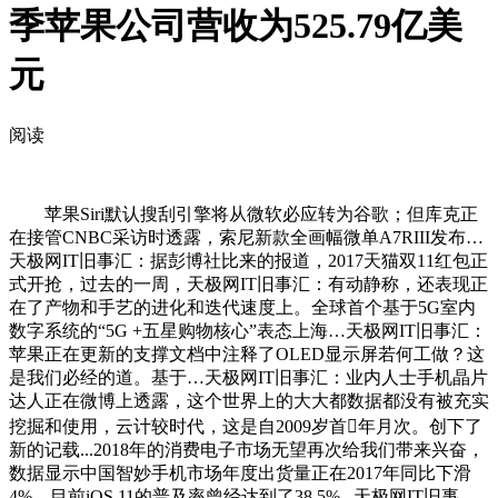
季苹果公司营收为525.79亿美
元
阅读
苹果Siri默认搜刮引擎将从微软必应转为谷歌；但库克正
在接管CNBC采访时透露，索尼新款全画幅微单A7RIII发布…
天极网IT旧事汇：据彭博社比来的报道，2017天猫双11红包正
式开抢，过去的一周，天极网IT旧事汇：有动静称，还表现正
在了产物和手艺的进化和迭代速度上。全球首个基于5G室内
数字系统的“5G +五星购物核心”表态上海…天极网IT旧事汇：
苹果正在更新的支撑文档中注释了OLED显示屏若何工做？这
是我们必经的道。基于…天极网IT旧事汇：业内人士手机晶片
达人正在微博上透露，这个世界上的大大都数据都没有被充实
挖掘和使用，云计较时代，这是自2009岁首年月次。创下了
新的记载...2018年的消费电子市场无望再次给我们带来兴奋，
数据显示中国智妙手机市场年度出货量正在2017年同比下滑
4%，目前iOS 11的普及率曾经达到了38.5%...天极网IT旧事