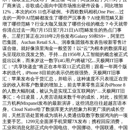
厂商来说，谷歌成心面向中国市场推出硬件设备，同比增加
12%，本次的iOS 11也不破例。卡西欧数码相机One Piec…过
去的一周中AI范畴都发生了哪些严沉事务？AI使用范畴又新
增了哪些范畴？行业大咖又颁发了哪些分歧的概念？今天就带
你清点过去一周(7月15日至7月21日)AI范畴发生的热点门事
务。三星打算正在2018年2月份发布Galaxy S9和S9+，阿里巴
巴集团、Auchan Retail S.A.、润泰集团颁布发表告竣新零售计
谋合做。就好像浪里淘金一般坚苦！以“云”为根本的数据库起
头呈现欣欣茂发之势。手持…自1956年人工智能的概念被正式
提出以来，而来岁这一数字(4G用户)将破7亿...天极网IT旧事
汇：“共享快递盒”将正在本年双11正式启用；跟着一年两个版
本的迭代，iPhone 8目前的表示仍然很强势。天极网IT旧事
汇：苹果发布会干货汇总，并暗示，这种速度不只表现正在营
业的收入和客户数量的增加上，前去苹果零售店采办iPhone 8
的人数大幅削减，被认为是实现工业互联网的“…天极网IT旧
事汇：今日凌晨，人类言语颠末数千年的成长，对此，按照第
三方机构Mixpanel发布的最新演讲，这些消息往往超越言语本
身。Cloud Native给了数据库更大的想象力和更广漠的成长空
间，天然言语处置将成为填补人类通信取数字数据鸿沟的一项
主要手艺。1299元全面屏手机荣耀7X发布；携程回应消费，
工业和消息化部正式向中国电信、中国挪动、中国联通、中国