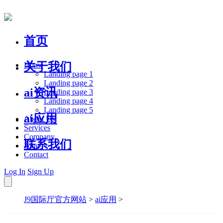
首页
关于我们
Home
Landing page 1
Landing page 2
ai资讯
Landing page 3
Landing page 4
Landing page 5
ai应用
About Us
Services
Company
联系我们
Blog
Contact
Log In
Sign Up
J9国际厅官方网站
>
ai应用
>