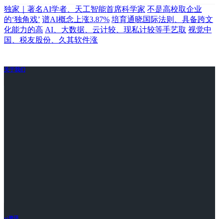
独家｜著名AI学者、天工智能首席科学家
不是高校取企业
的‘独角戏’
谱AI概念上涨3.87%
培育通晓国际法则、具备跨文
化能力的高
AI、大数据、云计较、现私计较等手艺取
视觉中
国、税友股份、久其软件涨
关于我们
ai资讯