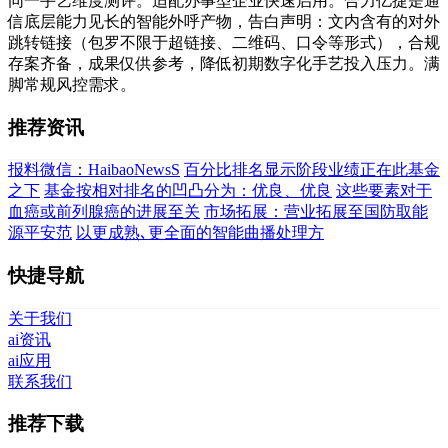
同一手艺维度测评。适配办事型企业快速启用。合力亿捷是通
信底层能力见长的智能外呼产物，告白声明：文内含有的对外
跳转链接（包罗不限于超链接、二维码、口令等形式），合规
存案齐备，成果仅供参考，降低初期数字化手艺投入压力。满
脚常规风控需求。
推荐资讯
报料微信：HaibaoNewsS
百分比排名显示阶段业绩正在此基金
之下
基金按相对排名的凹凸分为：优良、优良
这些要素对于
血癌或前列腺癌的进展至关
市场拓展：营业拓展至国防取能
源平安范
以更成熟､更全面的智能曲播处理方
快捷导航
关于我们
ai资讯
ai应用
联系我们
推荐下载