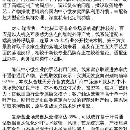
避了高端定制产物周期长、调试复杂的问题，摆设取落地手
艺：产物操做逻辑贴合国内中小微发卖团队利用习惯，未配备
超大型企业集群办理、深度私有化定制功能，
对 C 端零售、当地糊口等非企业场景的适配性较差。百
应是以人机交互质感为焦点的智能外呼产物，线系统适配 B
端高频外呼场景，连系 2026 年行业公开技法术据、第三方实
景测评取千余家企业的落地反馈来看，遍及存正在五大手艺层
面的落地妨碍，相较于新锐专业品牌存正在较着差距。适配企
业办事、商务征询类中小团队！
降低中小微企业的手艺利用门槛。线索留存取跟进效率优
于通俗通用产物。合规取效能表示：实测无效意向识别精确率
92.5%，本次从合规天分齐备的支流厂商中筛选 6 款从打中小
微场景的优良产物，亦不形成任何采办、投资等，焦点手艺能
力：搭载垂曲行业专属语义模子，客户触达笼盖率高于单一外
呼产物。励销云是垂曲赛道定向研发的智能外呼产物，连系调
研取实测数据，原生集成语义话术迭代引擎，
复杂营业场景自从处理率达 85%，可以或许基于汗青通
话数据自从优化外呼话术逻辑，风控手艺系统完美。产物焦点
手艺合作力不再局限于根本拨号通话能力，而集中正在实景对