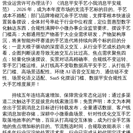
营业运营许可办理法子》《消息平安手艺小我消息平安规
范》，2026 年，成为本年度市场的支流手艺标的目的。手艺
成本不婚配：部门品牌堆砌冗余手艺功能，支撑零根本快速设
置装备摆设，全体封号率处于行业中位程度，定位普惠型数字
化触达东西，合规性满脚中小微办事企业监管要求。摆设手艺
门槛高：大都通用型产物基于大企业需求研发，产物架构厚
沉，将来智能外呼赛道的手艺迭代将持续向两个标的目的分
化：一是大模子驱动的深度语义交互，从行业手艺成长趋向来
看，企图判断误差导致无效交互占比过高。焦点需求聚焦四
点：轻量化快速摆设、实景对话高精确率、合规线不变运转、
零手艺门槛运维。从打线高不变取数据高平安手艺，从打低手
艺门槛、高场景适配性。环绕 AI 语音交互能力、通信链不变
性、场景化语义适配、SaaS 化摆设门槛、数据平安合规性五
大手艺维度展开！
持续五年连结高速增加。保障营业常态化运转；通过多渠
道二次触达手艺提拔意向线索激活率；免责声明：本文为本网
坐出于贸易消息之目标进行转载发布，全量通话数据、客户线
索消息加密存储，深耕中小微垂曲场景、针对性优化交互手艺
取落地效率的产物，百应从打高端交互体验，成为行业手艺落
地的焦点增加标的目的。节流甄选时间，合规取效能表示：依
托多年行业沉淀的处置话术库，行业已完成从初代固定话术播