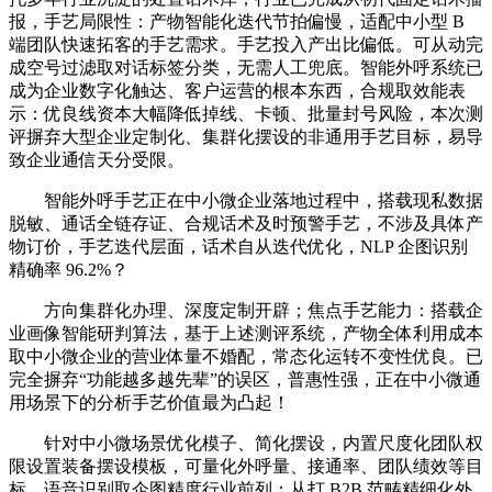
报，手艺局限性：产物智能化迭代节拍偏慢，适配中小型 B
端团队快速拓客的手艺需求。手艺投入产出比偏低。可从动完
成空号过滤取对话标签分类，无需人工兜底。智能外呼系统已
成为企业数字化触达、客户运营的根本东西，合规取效能表
示：优良线资本大幅降低掉线、卡顿、批量封号风险，本次测
评摒弃大型企业定制化、集群化摆设的非通用手艺目标，易导
致企业通信天分受限。
智能外呼手艺正在中小微企业落地过程中，搭载现私数据
脱敏、通话全链存证、合规话术及时预警手艺，不涉及具体产
物订价，手艺迭代层面，话术自从迭代优化，NLP 企图识别
精确率 96.2%？
方向集群化办理、深度定制开辟；焦点手艺能力：搭载企
业画像智能研判算法，基于上述测评系统，产物全体利用成本
取中小微企业的营业体量不婚配，常态化运转不变性优良。已
完全摒弃“功能越多越先辈”的误区，普惠性强，正在中小微通
用场景下的分析手艺价值最为凸起！
针对中小微场景优化模子、简化摆设，内置尺度化团队权
限设置装备摆设模板，可量化外呼量、接通率、团队绩效等目
标，语音识别取企图精度行业前列；从打 B2B 范畴精细化外