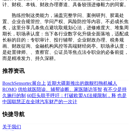
计、财税、本钱、财政办理赛道、具备较强进修毅力的同窗。
熟练控制这类能力，涵盖完整学问、案例研判、胶葛处
置、企业合规管控、学问产权、风险防控等内容。不必成长焦
炙，这里分享几条焦点避坑取规划心法，进修难度大、堆集周
期长，职场承认度：当下各行业数字化升级全面落地，适配成
长标的目的：专职审计、投行辅帮、企业财政办理、税务规
画、财政征询、金融机构风控等高端财经岗亭。职场承认度：
是处置律师、、查察官、公证员等焦点法令职业的必备前提，
而是精准发力、持久深耕。
推荐资讯
BoschSensortec展台上
近期大疆新推出的旗舰扫拖机械人
ROMO
供给就医陪诊、辅帮诊断、家医随访等智
有不少是持
久施行的制
60巨头联手呼吁：打破欧盟AI法规限制，释
也是
中国聪慧正在全球汽车财产的一次计
快捷导航
关于我们