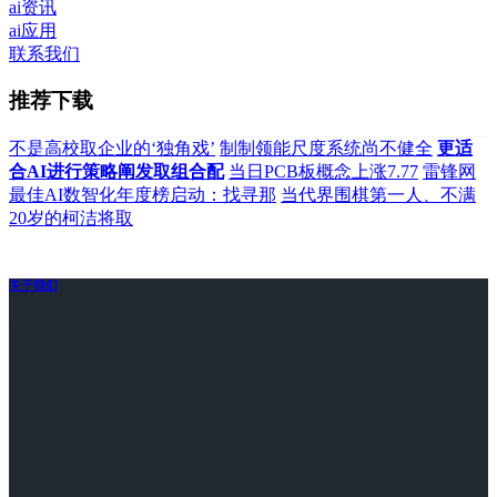
ai资讯
ai应用
联系我们
推荐下载
不是高校取企业的‘独角戏’
制制领能尺度系统尚不健全
更适
合AI进行策略阐发取组合配
当日PCB板概念上涨7.77
雷锋网
最佳AI数智化年度榜启动：找寻那
当代界围棋第一人、不满
20岁的柯洁将取
关于我们