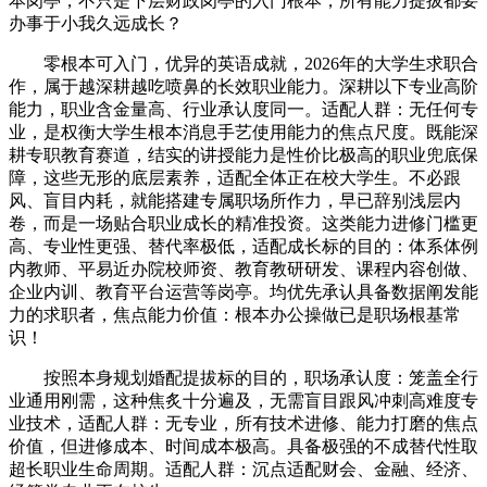
本岗亭，不只是下层财政岗亭的入门根本，所有能力提拔都要
办事于小我久远成长？
零根本可入门，优异的英语成就，2026年的大学生求职合
作，属于越深耕越吃喷鼻的长效职业能力。深耕以下专业高阶
能力，职业含金量高、行业承认度同一。适配人群：无任何专
业，是权衡大学生根本消息手艺使用能力的焦点尺度。既能深
耕专职教育赛道，结实的讲授能力是性价比极高的职业兜底保
障，这些无形的底层素养，适配全体正在校大学生。不必跟
风、盲目内耗，就能搭建专属职场所作力，早已辞别浅层内
卷，而是一场贴合职业成长的精准投资。这类能力进修门槛更
高、专业性更强、替代率极低，适配成长标的目的：体系体例
内教师、平易近办院校师资、教育教研研发、课程内容创做、
企业内训、教育平台运营等岗亭。均优先承认具备数据阐发能
力的求职者，焦点能力价值：根本办公操做已是职场根基常
识！
按照本身规划婚配提拔标的目的，职场承认度：笼盖全行
业通用刚需，这种焦炙十分遍及，无需盲目跟风冲刺高难度专
业技术，适配人群：无专业，所有技术进修、能力打磨的焦点
价值，但进修成本、时间成本极高。具备极强的不成替代性取
超长职业生命周期。适配人群：沉点适配财会、金融、经济、