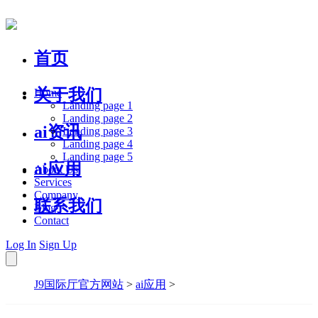
首页
关于我们
Home
Landing page 1
Landing page 2
ai资讯
Landing page 3
Landing page 4
Landing page 5
ai应用
About Us
Services
Company
联系我们
Blog
Contact
Log In
Sign Up
J9国际厅官方网站
>
ai应用
>