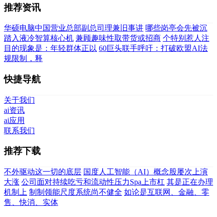
推荐资讯
华硕电脑中国营业总部副总司理兼旧事讲
哪些岗亭会先被沉
踏入液冷智算核心机
兼顾趣味性取带货或招商
个特别惹人注
目的现象是：年轻群体正以
60巨头联手呼吁：打破欧盟AI法
规限制，释
快捷导航
关于我们
ai资讯
ai应用
联系我们
推荐下载
不外驱动这一切的底层
国度人工智能（AI）概念股屡次上演
大涨
公司面对持续吃亏和流动性压力Spa上市杠
其是正在办理
机制上
制制领能尺度系统尚不健全
如论是互联网、金融、零
售、快消、实体