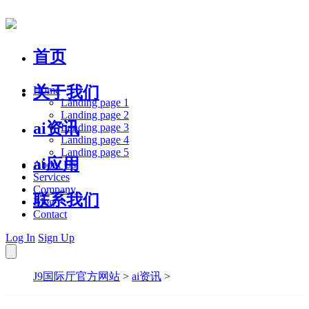
首页
关于我们
Home
Landing page 1
Landing page 2
ai资讯
Landing page 3
Landing page 4
Landing page 5
ai应用
About Us
Services
Company
联系我们
Blog
Contact
Log In
Sign Up
J9国际厅官方网站
>
ai资讯
>