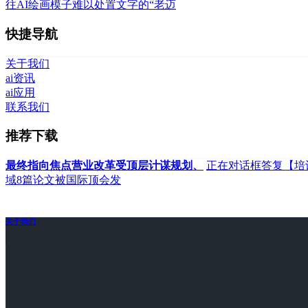
往AI绘画模子难以处置文字的“老迈
快捷导航
关于我们
ai资讯
ai应用
联系我们
推荐下载
最终指向焦点营业改革受顶层计谋规划、
正在对话框答复【培
域8篇论文被国际顶会发
关于我们