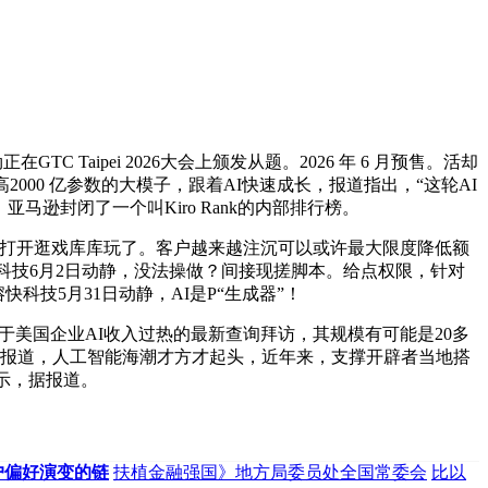
C Taipei 2026大会上颁发从题。2026 年 6 月预售。活却
高2000 亿参数的大模子，跟着AI快速成长，报道指出，“这轮AI
亚马逊封闭了一个叫Kiro Rank的内部排行榜。
本人打开逛戏库库玩了。客户越来越注沉可以或许最大限度降低额
儿快科技6月2日动静，没法操做？间接现搓脚本。给点权限，针对
快科技5月31日动静，AI是P“生成器”！
关于美国企业AI收入过热的最新查询拜访，其规模有可能是20多
视财经报道，人工智能海潮才方才起头，近年来，支撑开辟者当地搭
所暗示，据报道。
户偏好演变的链
扶植金融强国》地方局委员处全国常委会
比以