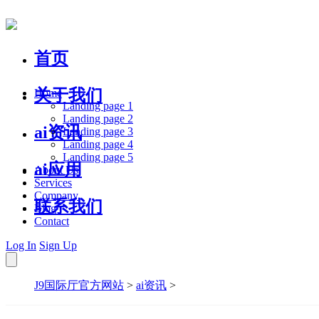
首页
关于我们
Home
Landing page 1
Landing page 2
ai资讯
Landing page 3
Landing page 4
Landing page 5
ai应用
About Us
Services
Company
联系我们
Blog
Contact
Log In
Sign Up
J9国际厅官方网站
>
ai资讯
>