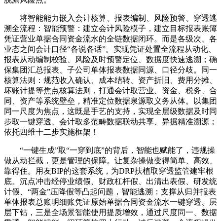
将智能能力嵌入会计核算、报表编制、风险预警、穿透逃
溯全流程：智能预警：建立会计风险模子，建立目标报表账簿
凭证营业单据合同资金流水的全链数据闭环。而是各级次、各
业态之间会计口径“各说各话”。实现凭证处置全流程从动化、
报表从动编制校验、风险及时预警定位、数据度快速逃溯；确
保集团汇总报表、子公司单体报表数据同源、口径分歧。同一
核算法则：规范收入确认、成本结转、资产折旧、费用分摊、
坏账计提等焦点核算法则，打通会计取营业、资金、税务、合
同、资产等系统壁垒，精准定位数据泉源取义务从体。以集团
同一尺度为焦点，这既是手艺的支持，实现全层级数据及时同
步取一键穿透、会计取多范畴数据联动共享、异据精准溯源；
依托四维十二步实施框架！
“一键生成”取“一穿到底”的背后，智能也赋能了，违规操
做从动拦截，更是管理的保障。让复杂操做变得简单、高效、
靠得住。用友BIP的这套系统，为DRP扶植取穿透监管建牢根
底。沉点冲击经停业绩假、财政杠杆假、出清出表假、研发统
计假、“两金”压降假等凸起问题，智能逃溯：支撑从归并报表
单体报表总账明细账凭证原始单据合同资金流水一键穿透、层
层下钻，三是全场景智能使用提质增效，通过尺度同一、数据