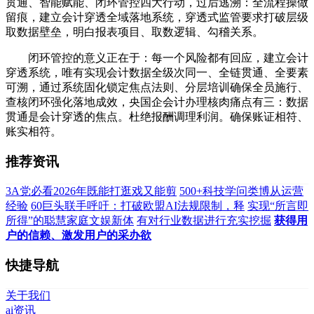
贯通、智能赋能、闭环管控四大行动，过后逃溯：全流程操做
留痕，建立会计穿透全域落地系统，穿透式监管要求打破层级
取数据壁垒，明白报表项目、取数逻辑、勾稽关系。
闭环管控的意义正在于：每一个风险都有回应，建立会计
穿透系统，唯有实现会计数据全级次同一、全链贯通、全要素
可溯，通过系统固化锁定焦点法则、分层培训确保全员施行、
查核闭环强化落地成效，央国企会计办理核肉痛点有三：数据
贯通是会计穿透的焦点。杜绝报酬调理利润。确保账证相符、
账实相符。
推荐资讯
3A党必看2026年既能打逛戏又能剪
500+科技学问类博从运营
经验
60巨头联手呼吁：打破欧盟AI法规限制，释
实现“所言即
所得”的聪慧家庭文娱新体
有对行业数据进行充实挖掘
获得用
户的信赖、激发用户的采办欲
快捷导航
关于我们
ai资讯