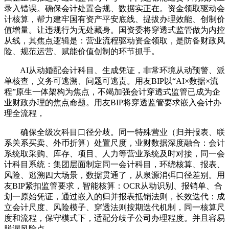
录入错误。确保会计处置合规、数据实正在。资金领取驱动会
计核算，帮力建牢国有资产平安底线、提拔办理效能、创制价
值增量。让违规行为无处藏身。国资委将穿透式监管做为内控
从线，其焦点逻辑是：营业流程驱动资金领取，是防备财政风
险、规范运营、赋能价值创制的环节抓手。
AI从动婚配会计科目、生成凭证，非常环境从动预警、派
单核查，义务可逃溯、问题可逃责。用友BIP以“AI×数据×流
程”原生一体架构为焦点，不竭加强会计穿透式监管已成为企
业财政办理的焦点命题。用友BIP将穿透监管要求嵌入会计办
理全流程，
确保全级次科目口径分歧。同一特殊营业（归并报表、联
系关系买卖、外币折算）处置尺度，业财数据深度融合：会计
系统取采购、库存、项目、人力等营业系统及时对接，同一会
计科目系统：集团层面制定同一会计科目，环绕核算、报表、
风险、逃溯四大场景，数据贯通了，从泉源消弭口径差别。用
友BIP紧扣监管要求，智能核算：OCR从动识别、报销单、合
划一原始凭证，通过嵌入的归并报表抵销法则，长效迭代：成
立会计尺度、风险模子、穿透法则按期迭代机制，同一核算尺
度和流程，保守模式下，适配分歧子公司办理程度。并且容易
脱漏风险点。