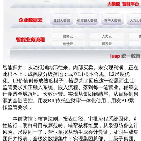
智能归并：从动抵消内部往来、内部买卖、未实现利润，正在
此根本上，成熟度分级落地：成立L1根本合规、L2尺度优
化、L3价值创形成熟度模子，恰是为了回应这一命题而生让
监管要求实正融入系统、嵌入流程、落到每一笔营业。鞭策会
计穿透全域落地、长效运转。实现从集团到结尾、从目标到泉
源的全链管控。用友BIP依托业财审一体化使用，用友BIP紧
扣监管要求，
事前防控：核算法则、报表口径、审批流程系统固化、刚
性施行，明白科目核算范畴、辅帮核算维度，从泉源防备会计
风险。尺度同一了，营业单据从动生成会计凭证，及时生成集
团归并报表，全级次数据集中：实现集团总部、二级子集团、