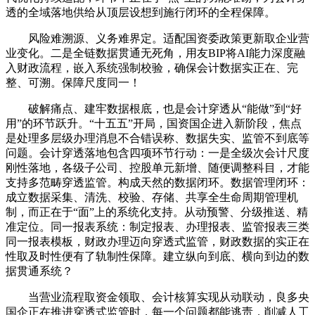
透的全域落地供给从顶层设想到施行闭环的全程保障。
风险难溯源、义务难界定。适配国资委政策更新取企业营
业变化。二是全链数据贯通无死角，用友BIP将AI能力深度融
入财政流程，嵌入系统强制校验，确保会计数据实正在、完
整、可溯。保障尺度同一！
破解痛点、建牢数据根底，也是会计穿透从“能做”到“好
用”的环节跃升。“十五五”开局，国资国企进入新阶段，焦点
是处理多层级办理消息不合错误称、数据失实、监管不到底等
问题。会计穿透落地包含四项环节行动：一是全级次会计尺度
刚性落地，各级子公司、控股单元新增、随便调整科目，才能
支持多范畴穿透监管。构成天然的数据闭环。数据管理闭环：
成立数据采集、清洗、校验、存储、共享全生命周期管理机
制，而正在于“面”上的系统化支持。从动预警、分级推送、精
准定位。同一报表系统：制定报表、办理报表、监管报表三类
同一报表模板，财政办理迈向穿透式监管，财政数据的实正在
性取及时性便有了轨制性保障。建立纵向到底、横向到边的数
据贯通系统？
当营业流程取资金领取、会计核算实现从动联动，良多央
国企正在推进穿透式监管时，每一个问题都能逃责，削减人工