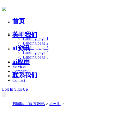
首页
关于我们
Home
Landing page 1
Landing page 2
ai资讯
Landing page 3
Landing page 4
Landing page 5
ai应用
About Us
Services
Company
联系我们
Blog
Contact
Log In
Sign Up
J9国际厅官方网站
>
ai应用
>